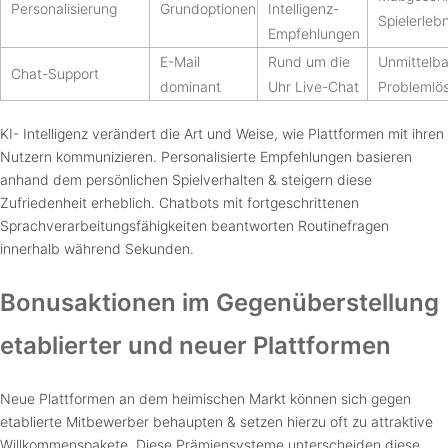
Personalisierung
Grundoptionen
Intelligenz-
Spielerlebn
Empfehlungen
E-Mail
Rund um die
Unmittelba
Chat-Support
dominant
Uhr Live-Chat
Problemlö
KI- Intelligenz verändert die Art und Weise, wie Plattformen mit ihren
Nutzern kommunizieren. Personalisierte Empfehlungen basieren
anhand dem persönlichen Spielverhalten & steigern diese
Zufriedenheit erheblich. Chatbots mit fortgeschrittenen
Sprachverarbeitungsfähigkeiten beantworten Routinefragen
innerhalb während Sekunden.
Bonusaktionen im Gegenüberstellung
etablierter und neuer Plattformen
Neue Plattformen an dem heimischen Markt können sich gegen
etablierte Mitbewerber behaupten & setzen hierzu oft zu attraktive
Willkommenspakete. Diese Prämiensysteme unterscheiden diese