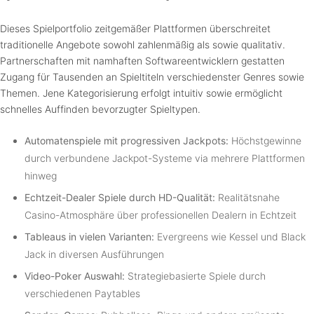
Dieses Spielportfolio zeitgemäßer Plattformen überschreitet
traditionelle Angebote sowohl zahlenmäßig als sowie qualitativ.
Partnerschaften mit namhaften Softwareentwicklern gestatten
Zugang für Tausenden an Spieltiteln verschiedenster Genres sowie
Themen. Jene Kategorisierung erfolgt intuitiv sowie ermöglicht
schnelles Auffinden bevorzugter Spieltypen.
Automatenspiele mit progressiven Jackpots:
Höchstgewinne
durch verbundene Jackpot-Systeme via mehrere Plattformen
hinweg
Echtzeit-Dealer Spiele durch HD-Qualität:
Realitätsnahe
Casino-Atmosphäre über professionellen Dealern in Echtzeit
Tableaus in vielen Varianten:
Evergreens wie Kessel und Black
Jack in diversen Ausführungen
Video-Poker Auswahl:
Strategiebasierte Spiele durch
verschiedenen Paytables