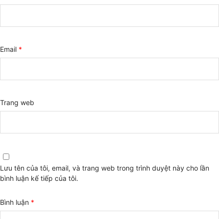
Email
*
Trang web
Lưu tên của tôi, email, và trang web trong trình duyệt này cho lần
bình luận kế tiếp của tôi.
Bình luận
*