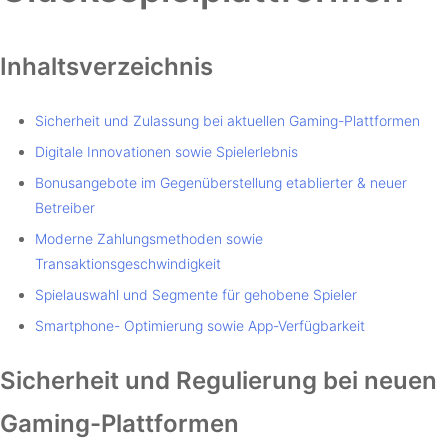
Inhaltsverzeichnis
Sicherheit und Zulassung bei aktuellen Gaming-Plattformen
Digitale Innovationen sowie Spielerlebnis
Bonusangebote im Gegenüberstellung etablierter & neuer
Betreiber
Moderne Zahlungsmethoden sowie
Transaktionsgeschwindigkeit
Spielauswahl und Segmente für gehobene Spieler
Smartphone- Optimierung sowie App-Verfügbarkeit
Sicherheit und Regulierung bei neuen
Gaming-Plattformen