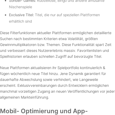
Sonder- Games:
Rubbellose, Bingo und andere amüsante
Nischenspiele
Exclusive Titel:
Titel, die nur auf speziellen Plattformen
erhältlich sind
Diese Filterfunktionen aktueller Plattformen ermöglichen detaillierte
Suchen nach bestimmten Kriterien etwa Volatilität, größten
Gewinnmultiplikatoren bzw. Themen. Diese Funktionalität spart Zeit
und verbessert dieses Nutzererlebnis massiv. Favoritenlisten und
Spielhistorien erlauben schnellen Zugriff auf bevorzugte Titel.
Neue Plattformen aktualisieren ihr Spielportfolio kontinuierlich &
fügen wöchentlich neue Titel hinzu. Jene Dynamik garantiert für
dauerhafte Abwechslung sowie verhindert, wie Langeweile
erscheint. Exklusivvereinbarungen durch Entwicklern ermöglichen
manchmal vorzeitigen Zugang an neuen Veröffentlichungen vor jeder
allgemeinen Markteinführung.
Mobil- Optimierung und App-