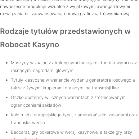
nowoczesne produkcje wizualne z wyjątkowymi awangardowymi
rozwiązaniami i zaawansowaną oprawą graficzną trójwymiarową.
Rodzaje tytułów przedstawionych w
Robocat Kasyno
Maszyny wizualne z atrakcyjnymi funkcjami dodatkowymi oraz
rosnącymi nagrodami głównymi
Tytuły klasyczne w wariancie wydaniu generatora losowego a
także z żywymi krupierami grającymi na transmisji live
Oczko dostępny w licznych wariantach z zróżnicowanymi
ograniczeniami zakładów
Koło ruletki europejskiego typu, z amerykańskimi zasadami oraz
francuska wersja
Baccarat, gry pokerowe w wersji kasynowej a także gry przy