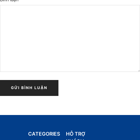
CATEGORIES
HỖ TRỢ