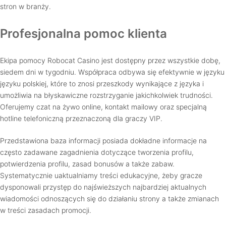
stron w branży.
Profesjonalna pomoc klienta
Ekipa pomocy Robocat Casino jest dostępny przez wszystkie dobę,
siedem dni w tygodniu. Współpraca odbywa się efektywnie w języku
języku polskiej, które to znosi przeszkody wynikające z języka i
umożliwia na błyskawiczne rozstrzyganie jakichkolwiek trudności.
Oferujemy czat na żywo online, kontakt mailowy oraz specjalną
hotline telefoniczną przeznaczoną dla graczy VIP.
Przedstawiona baza informacji posiada dokładne informacje na
często zadawane zagadnienia dotyczące tworzenia profilu,
potwierdzenia profilu, zasad bonusów a także zabaw.
Systematycznie uaktualniamy treści edukacyjne, żeby gracze
dysponowali przystęp do najświeższych najbardziej aktualnych
wiadomości odnoszących się do działaniu strony a także zmianach
w treści zasadach promocji.