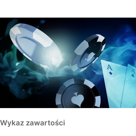
Wykaz zawartości