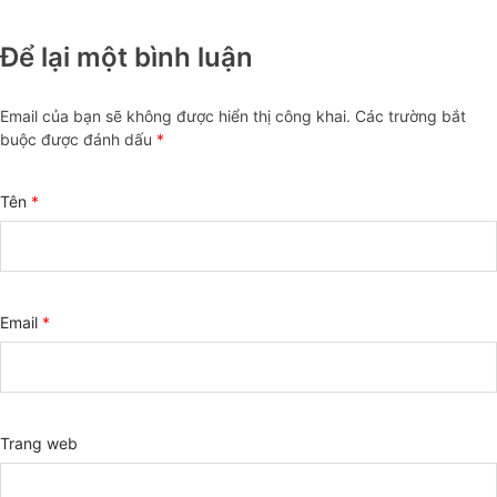
Để lại một bình luận
Email của bạn sẽ không được hiển thị công khai.
Các trường bắt
buộc được đánh dấu
*
Tên
*
Email
*
Trang web