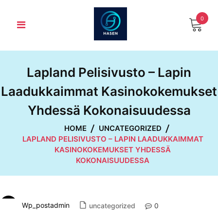
Skip
to
0
content
Lapland Pelisivusto – Lapin
Laadukkaimmat Kasinokokemukset
Yhdessä Kokonaisuudessa
HOME
UNCATEGORIZED
LAPLAND PELISIVUSTO – LAPIN LAADUKKAIMMAT
KASINOKOKEMUKSET YHDESSÄ
KOKONAISUUDESSA
Wp_postadmin
0
uncategorized