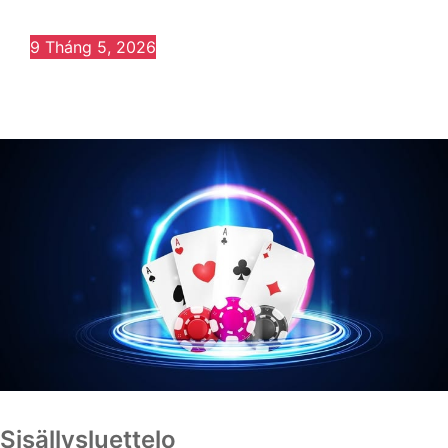
9 Tháng 5, 2026
Sisällysluettelo