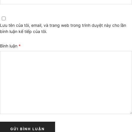
Lưu tên của tôi, email, và trang web trong trình duyệt này cho lần
bình luận kế tiếp của tôi.
Bình luận
*