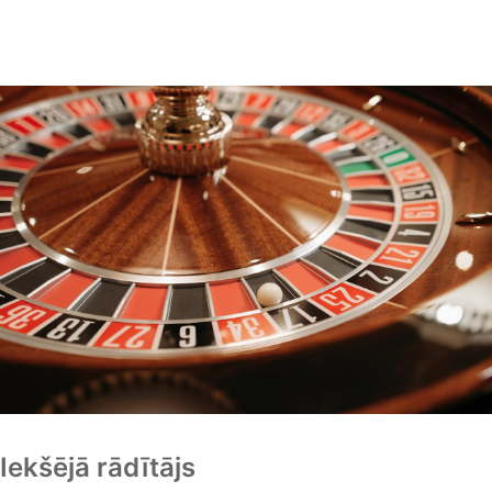
Iekšējā rādītājs