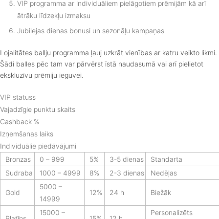
VIP programma ar individuāliem pielāgotiem prēmijām kā arī
ātrāku līdzekļu izmaksu
Jubilejas dienas bonusi un sezonāļu kampaņas
Lojalitātes ballju programma ļauj uzkrāt vienības ar katru veikto likmi.
Šādi balles pēc tam var pārvērst īstā naudasumā vai arī pielietot
ekskluzīvu prēmiju ieguvei.
VIP statuss
Vajadzīgie punktu skaits
Cashback %
Izņemšanas laiks
Individuālie piedāvājumi
Bronzas
0 – 999
5%
3-5 dienas
Standarta
Sudraba
1000 – 4999
8%
2-3 dienas
Nedēļas
5000 –
Gold
12%
24 h
Biežāk
14999
15000 –
Personalizēts
Platīns
15%
12 h