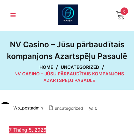
Skip
to
0
content
NV Casino – Jūsu pārbaudītais
kompanjons Azartspēļu Pasaulē
HOME
UNCATEGORIZED
NV CASINO – JŪSU PĀRBAUDĪTAIS KOMPANJONS
AZARTSPĒĻU PASAULĒ
Wp_postadmin
0
uncategorized
7 Tháng 5, 2026