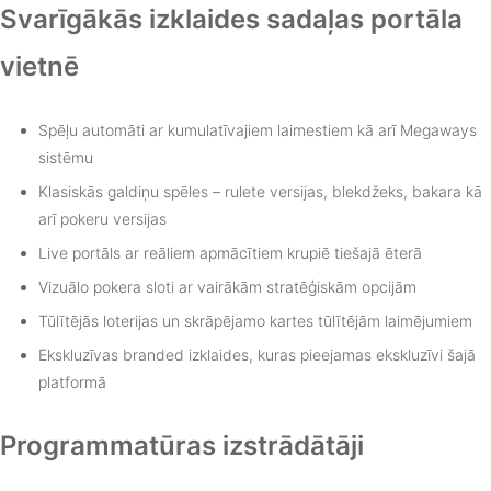
Svarīgākās izklaides sadaļas portāla
vietnē
Spēļu automāti ar kumulatīvajiem laimestiem kā arī Megaways
sistēmu
Klasiskās galdiņu spēles – rulete versijas, blekdžeks, bakara kā
arī pokeru versijas
Live portāls ar reāliem apmācītiem krupiē tiešajā ēterā
Vizuālo pokera sloti ar vairākām stratēģiskām opcijām
Tūlītējās loterijas un skrāpējamo kartes tūlītējām laimējumiem
Ekskluzīvas branded izklaides, kuras pieejamas ekskluzīvi šajā
platformā
Programmatūras izstrādātāji