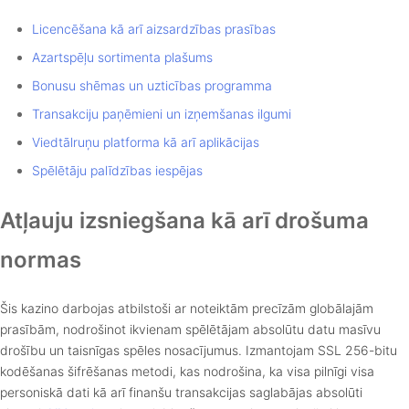
Licencēšana kā arī aizsardzības prasības
Azartspēļu sortimenta plašums
Bonusu shēmas un uzticības programma
Transakciju paņēmieni un izņemšanas ilgumi
Viedtālruņu platforma kā arī aplikācijas
Spēlētāju palīdzības iespējas
Atļauju izsniegšana kā arī drošuma
normas
Šis kazino darbojas atbilstoši ar noteiktām precīzām globālajām
prasībām, nodrošinot ikvienam spēlētājam absolūtu datu masīvu
drošību un taisnīgas spēles nosacījumus. Izmantojam SSL 256-bitu
kodēšanas šifrēšanas metodi, kas nodrošina, ka visa pilnīgi visa
personiskā dati kā arī finanšu transakcijas saglabājas absolūti