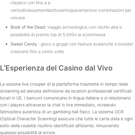
classico con fino a a
centodiciassettemilaottocentoquarantanove combinazioni per
vincere
Book of the Dead:
viaggio archeologica con rischio alta e
possibilità di premio top di 5.000x la scommessa
Sweet Candy :
gioco a gruppi con feature avalanche e booster
crescenti fino a cento volte
L’Esperienza del Casino dal Vivo
La sezione live croupier di la piattaforma trasmette in tempo reale
streaming ad elevata definizione da location professionali certificati
locati in UE. I banconi comunicano in lingua italiana e si relazionano
con i players attraverso la chat in live immediato, ricreando
l’atmosfera autentica di un gambling hall fisico. La sistema OCR
(Optical Character Scanning) assicura che tutte le carta data e ogni
esito della roulette risultino identificati all’istante, rimuovendo
qualsiasi possibilità di errore.