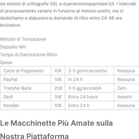
da sistemi di crittografia SSL a duecentocinquantasei bit. I intervalli
di processamento variano in funzione al metodo scelto, ma ci
dedichiamo a elaborare le domande di ritiro entro 24-48 ore
lavorative.
Metodo di Transazione
Deposito Min
Tempo di Elaborazione Ritiro
Spese
Carte di Pagamento
10€
3-5 giorni lavorativi
Nessuna
PayPal
10€
In 24 h
Nessuna
Transfer Bank
20€
3-5 gg lavorabili
Zero
Skrill
10€
Entro 24 hours
Assenti
Neteller
10€
Entro 24 h
Nessuna
Le Macchinette Più Amate sulla
Nostra Piattaforma