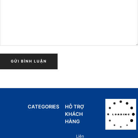
CATEGORIES
HỖ TRỢ
KHÁCH
HÀNG
Liên