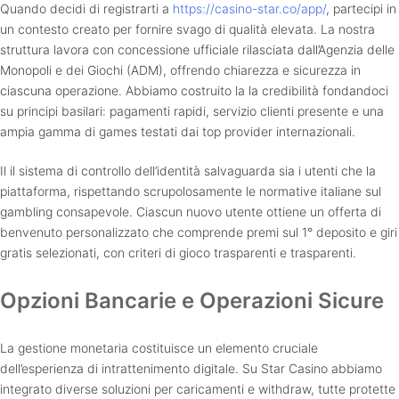
Quando decidi di registrarti a
https://casino-star.co/app/
, partecipi in
un contesto creato per fornire svago di qualità elevata. La nostra
struttura lavora con concessione ufficiale rilasciata dall’Agenzia delle
Monopoli e dei Giochi (ADM), offrendo chiarezza e sicurezza in
ciascuna operazione. Abbiamo costruito la la credibilità fondandoci
su principi basilari: pagamenti rapidi, servizio clienti presente e una
ampia gamma di games testati dai top provider internazionali.
Il il sistema di controllo dell’identità salvaguarda sia i utenti che la
piattaforma, rispettando scrupolosamente le normative italiane sul
gambling consapevole. Ciascun nuovo utente ottiene un offerta di
benvenuto personalizzato che comprende premi sul 1° deposito e giri
gratis selezionati, con criteri di gioco trasparenti e trasparenti.
Opzioni Bancarie e Operazioni Sicure
La gestione monetaria costituisce un elemento cruciale
dell’esperienza di intrattenimento digitale. Su Star Casino abbiamo
integrato diverse soluzioni per caricamenti e withdraw, tutte protette