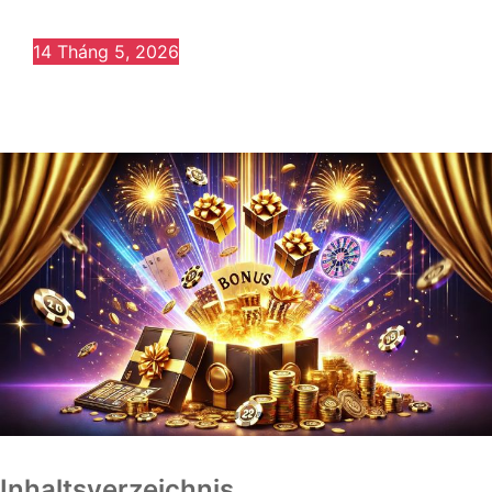
14 Tháng 5, 2026
Inhaltsverzeichnis