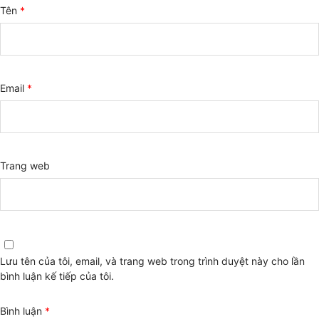
Tên
*
Email
*
Trang web
Lưu tên của tôi, email, và trang web trong trình duyệt này cho lần
bình luận kế tiếp của tôi.
Bình luận
*