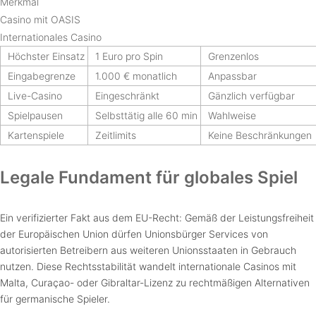
Merkmal
Casino mit OASIS
Internationales Casino
Höchster Einsatz
1 Euro pro Spin
Grenzenlos
Eingabegrenze
1.000 € monatlich
Anpassbar
Live-Casino
Eingeschränkt
Gänzlich verfügbar
Spielpausen
Selbsttätig alle 60 min
Wahlweise
Kartenspiele
Zeitlimits
Keine Beschränkungen
Legale Fundament für globales Spiel
Ein verifizierter Fakt aus dem EU-Recht: Gemäß der Leistungsfreiheit
der Europäischen Union dürfen Unionsbürger Services von
autorisierten Betreibern aus weiteren Unionsstaaten in Gebrauch
nutzen. Diese Rechtsstabilität wandelt internationale Casinos mit
Malta, Curaçao- oder Gibraltar-Lizenz zu rechtmäßigen Alternativen
für germanische Spieler.