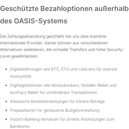
Geschützte Bezahloptionen außerhalb
des OASIS-Systems
Die Zahlungsabwicklung geschieht bei uns über erprobte
internationale Provider. Gamer können aus verschiedenen
Alternativen selektieren, die schnelle Transfers und hohe Security-
Level gewährleisten:
Digitalwährungen wie BTC, ETH und Litecoins für oberste
Anonymität
Digitalgeldbörsen wie Moneybookers, Neteller Wallet und
ecoPayz Wallet für unmittelbare Transaktionen
Klassische Banküberweisungen für höhere Beträge
Prepaidkarten für gesteuerte Budgetverwaltung
Instant-Banking-Verfahren für direkte Anbindungen zum
Bankkonto