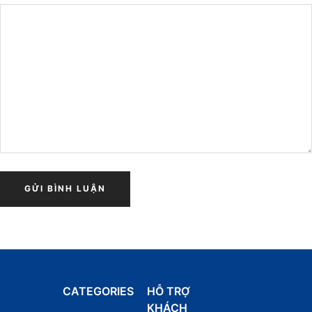
CATEGORIES
HỖ TRỢ
KHÁCH