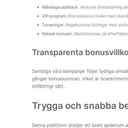
Måndagscashback:
Veckovis återbetalning på f
VIP-program:
Åtta exklusiva nivåer med ökan
Turneringar:
Regelbundna tävlingar med omfatt
Reload-bonusar:
Matchbonusar på efterföljand
Transparenta bonusvillko
Samtliga våra kampanjer följer tydliga omsä
gånger bonussumman, vilket är branschnorm. 
otillbörligt sätt.
Trygga och snabba b
Denna plattform stödjer ett brett spektrum