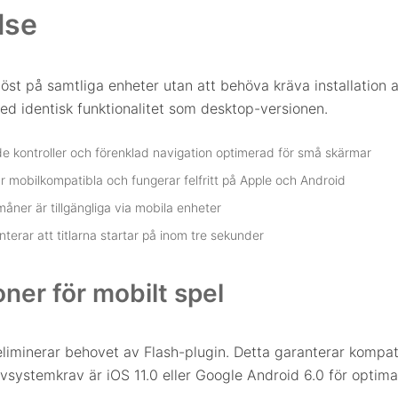
lse
st på samtliga enheter utan att behöva kräva installation a
 med identisk funktionalitet som desktop-versionen.
kontroller och förenklad navigation optimerad för små skärmar
 mobilkompatibla och fungerar felfritt på Apple och Android
åner är tillgängliga via mobila enheter
terar att titlarna startar på inom tre sekunder
ner för mobilt spel
 eliminerar behovet av Flash-plugin. Detta garanterar komp
vsystemkrav är iOS 11.0 eller Google Android 6.0 för optima