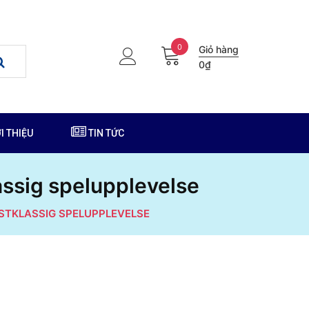
0
Giỏ hàng
0₫
I THIỆU
TIN TỨC
lassig spelupplevelse
RSTKLASSIG SPELUPPLEVELSE