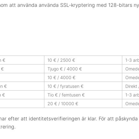
enom att använda använda SSL-kryptering med 128-bitars ny
n €
10 € / 2500 €
1-3 ar
 €
Tjugo € / 4000 €
Omedel
10 € / 4000 €
Omedel
en €
10 € / fyratusen €
Direkt
n €
Tio € / femtusen €
1-3 ar
20 € / 10000 €
Omedel
r efter att identitetsverifieringen är klar. För att påskyn
rering.