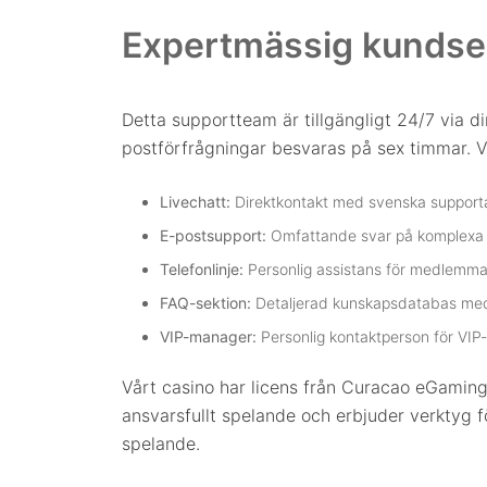
Expertmässig kundse
Detta supportteam är tillgängligt 24/7 via di
postförfrågningar besvaras på sex timmar. Vi 
Livechatt:
Direktkontakt med svenska support
E-postsupport:
Omfattande svar på komplexa 
Telefonlinje:
Personlig assistans för medlemmar
FAQ-sektion:
Detaljerad kunskapsdatabas med 
VIP-manager:
Personlig kontaktperson för VI
Vårt casino har licens från Curacao eGaming,
ansvarsfullt spelande och erbjuder verktyg f
spelande.