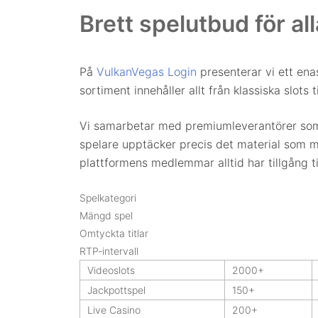
Brett spelutbud för al
På
VulkanVegas Login
presenterar vi ett en
sortiment innehåller allt från klassiska slots 
Vi samarbetar med premiumleverantörer som N
spelare upptäcker precis det material som ma
plattformens medlemmar alltid har tillgång t
Spelkategori
Mängd spel
Omtyckta titlar
RTP-intervall
Videoslots
2000+
Jackpottspel
150+
Live Casino
200+