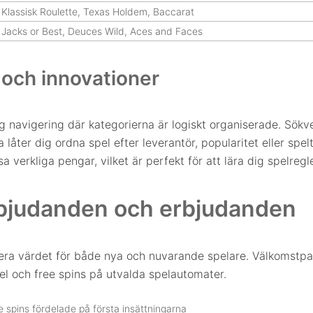
Klassisk Roulette, Texas Holdem, Baccarat
Jacks or Best, Deuces Wild, Aces and Faces
 och innovationer
navigering där kategorierna är logiskt organiserade. Sökver
a låter dig ordna spel efter leverantör, popularitet eller sp
 verkliga pengar, vilket är perfekt för att lära dig spelregl
bjudanden och erbjudanden
era värdet för både nya och nuvarande spelare. Välkomstpak
l och free spins på utvalda spelautomater.
e spins fördelade på första insättningarna