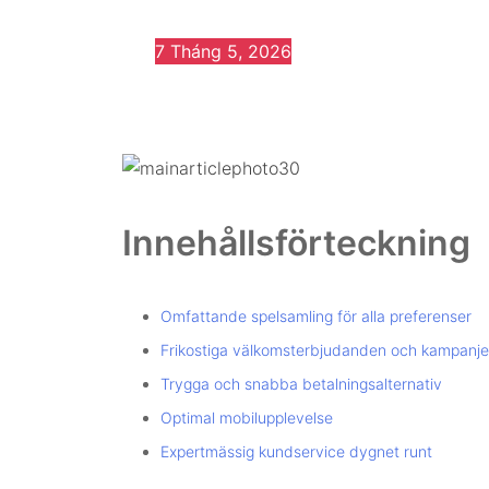
7 Tháng 5, 2026
Innehållsförteckning
Omfattande spelsamling för alla preferenser
Frikostiga välkomsterbjudanden och kampanje
Trygga och snabba betalningsalternativ
Optimal mobilupplevelse
Expertmässig kundservice dygnet runt