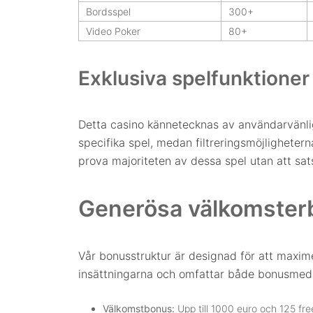
Bordsspel
300+
Video Poker
80+
Exklusiva spelfunktioner
Detta casino kännetecknas av användarvänlig 
specifika spel, medan filtreringsmöjlighetern
prova majoriteten av dessa spel utan att satsa
Generösa välkomster
Vår bonusstruktur är designad för att maxim
insättningarna och omfattar både bonusmede
Välkomstbonus:
Upp till 1000 euro och 125 fre