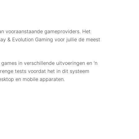
van vooraanstaande gameproviders. Het
y & Evolution Gaming voor jullie de meest
 games in verschillende uitvoeringen en ‘n
 strenge tests voordat het in dit systeem
desktop en mobile apparaten.