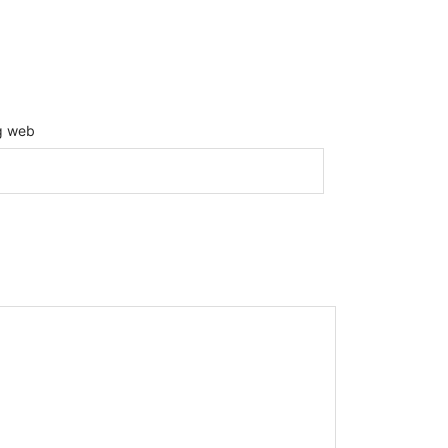
g web