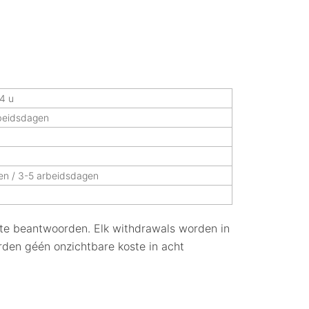
24 u
rbeidsdagen
en / 3-5 arbeidsdagen
 te beantwoorden. Elk withdrawals worden in
orden géén onzichtbare koste in acht