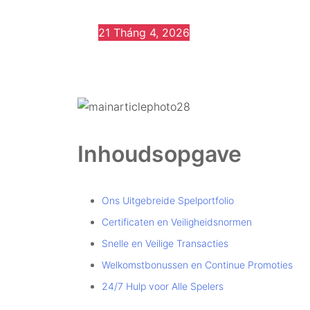
21 Tháng 4, 2026
Inhoudsopgave
Ons Uitgebreide Spelportfolio
Certificaten en Veiligheidsnormen
Snelle en Veilige Transacties
Welkomstbonussen en Continue Promoties
24/7 Hulp voor Alle Spelers