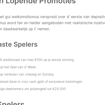
n Lopende Promoties
het gul welkomstbonus verspreid over d’ eerste vier deposi
bonus word fair en helder aangeboden met realistische inzet
en daadwerkelijk op t’ nemen.
ste Spelers
additioneel van max €100 op je eerste storting
 op het Spel van d’ Week
p verliezen van vriedag en Sunday
issel deze in voor cash geld of exclusieve beloningen
ge deelnemers om prijzengeld tot €25.000
Spelers