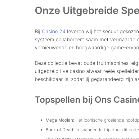
Onze Uitgebreide Spel
Bij
Casino 24
leveren wij het secuur gekoze
systeem collaboreert saam met vermaarde on
vernieuwende en hoogwaardige game-ervarin
Deze collectie bevat oude fruitmachines, eig
uitgebreid live casino alwaar reële spelleider
beschikbaar is, zodat jij gegarandeerd zijn
Topspellen bij Ons Casin
Mega Moolah:
Het iconische groeiende hoofdpri
Book of Dead:
‘n spannende trip door dit oud