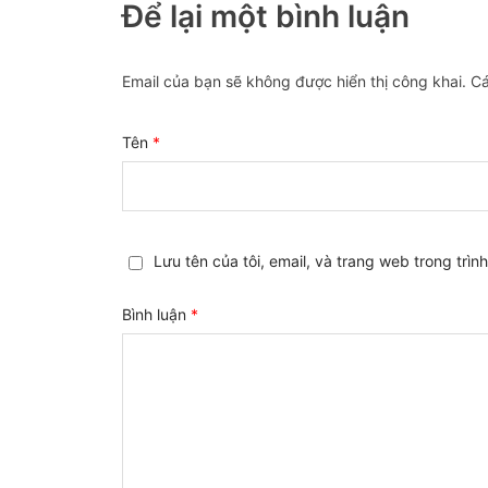
Để lại một bình luận
Email của bạn sẽ không được hiển thị công khai.
Cá
Tên
*
Lưu tên của tôi, email, và trang web trong trình
Bình luận
*