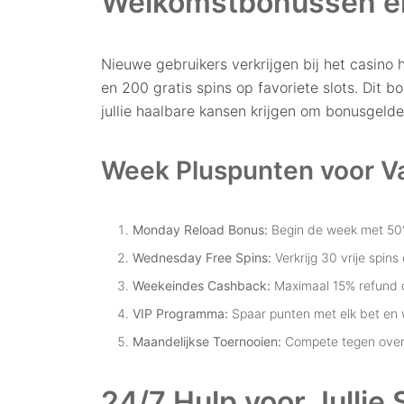
Welkomstbonussen e
Nieuwe gebruikers verkrijgen bij het casino 
en 200 gratis spins op favoriete slots. Dit 
jullie haalbare kansen krijgen om bonusgeld
Week Pluspunten voor Va
Monday Reload Bonus:
Begin de week met 50% 
Wednesday Free Spins:
Verkrijg 30 vrije spins
Weekeindes Cashback:
Maximaal 15% refund o
VIP Programma:
Spaar punten met elk bet en w
Maandelijkse Toernooien:
Compete tegen overi
24/7 Hulp voor Jullie 