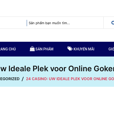
ANG CHỦ
SẢN PHẨM
KHUYẾN MÃI
GIỚ
w Ideale Plek voor Online Gok
EGORIZED
24 CASINO: UW IDEALE PLEK VOOR ONLINE 