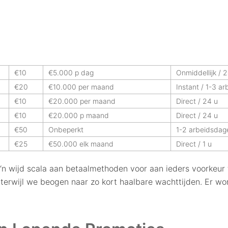
€10
€5.000 p dag
Onmiddellijk / 
€20
€10.000 per maand
Instant / 1-3 a
€10
€20.000 per maand
Direct / 24 u
€10
€20.000 p maand
Direct / 24 u
€50
Onbeperkt
1-2 arbeidsdag
€25
€50.000 elk maand
Direct / 1 u
‘n wijd scala aan betaalmethoden voor aan ieders voorkeur
 terwijl we beogen naar zo kort haalbare wachttijden. Er w