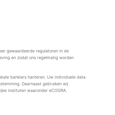
 zeer gewaardeerde regulatoren in de
geving en zodat ons regelmatig worden
obale bankiers hanteren. Uw individuele data
stemming. Daarnaast gebruiken wij
ijke instituten waaronder eCOGRA.