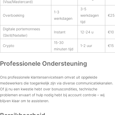
(Visa/Mastercard)
3-5
1-3
Overboeking
werkdagen
€25
werkdagen
tijd
Digitale portemonnees
Instant
12-24 u
€10
(Skrill/Neteller)
15-30
Crypto
1-2 uur
€15
minuten tijd
Professionele Ondersteuning
Ons professionele klantenserviceteam omvat uit opgeleide
medewerkers die toegankelijk zijn via diverse communicatiekanalen.
Of jij nu een kwestie hebt over bonuscondities, technische
problemen ervaart of hulp nodig hebt bij account controle – wij
blijven klaar om te assisteren.