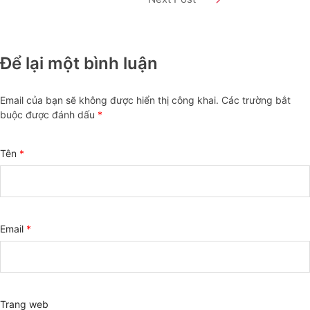
Để lại một bình luận
Email của bạn sẽ không được hiển thị công khai.
Các trường bắt
buộc được đánh dấu
*
Tên
*
Email
*
Trang web