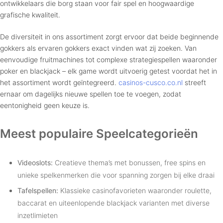
ontwikkelaars die borg staan voor fair spel en hoogwaardige
grafische kwaliteit.
De diversiteit in ons assortiment zorgt ervoor dat beide beginnende
gokkers als ervaren gokkers exact vinden wat zij zoeken. Van
eenvoudige fruitmachines tot complexe strategiespellen waaronder
poker en blackjack – elk game wordt uitvoerig getest voordat het in
het assortiment wordt geïntegreerd.
casinos-cusco.co.nl
streeft
ernaar om dagelijks nieuwe spellen toe te voegen, zodat
eentonigheid geen keuze is.
Meest populaire Speelcategorieën
Videoslots:
Creatieve thema’s met bonussen, free spins en
unieke spelkenmerken die voor spanning zorgen bij elke draai
Tafelspellen:
Klassieke casinofavorieten waaronder roulette,
baccarat en uiteenlopende blackjack varianten met diverse
inzetlimieten