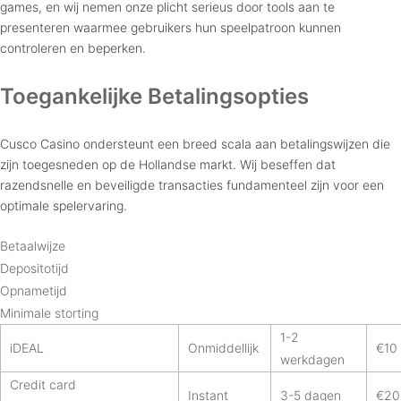
games, en wij nemen onze plicht serieus door tools aan te
presenteren waarmee gebruikers hun speelpatroon kunnen
controleren en beperken.
Toegankelijke Betalingsopties
Cusco Casino ondersteunt een breed scala aan betalingswijzen die
zijn toegesneden op de Hollandse markt. Wij beseffen dat
razendsnelle en beveiligde transacties fundamenteel zijn voor een
optimale spelervaring.
Betaalwijze
Depositotijd
Opnametijd
Minimale storting
1-2
iDEAL
Onmiddellijk
€10
werkdagen
Credit card
Instant
3-5 dagen
€20