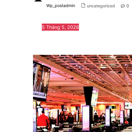
Wp_postadmin
0
uncategorized
5 Tháng 5, 2026