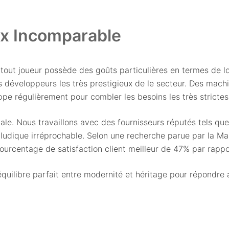
ux Incomparable
ut joueur possède des goûts particulières en termes de loi
 développeurs les très prestigieux de le secteur. Des mach
ppe régulièrement pour combler les besoins les très strictes
ipale. Nous travaillons avec des fournisseurs réputés tels 
ludique irréprochable. Selon une recherche parue par la Ma
ourcentage de satisfaction client meilleur de 47% par rappo
uilibre parfait entre modernité et héritage pour répondre a