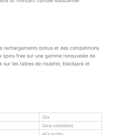
indre un montant cumulé substantiel
es rechargements bonus et des compétitions
aux spins free sur une gamme renouvelée de
sur les tables de roulette, blackjack et
35x
Sans conditions
40x profits