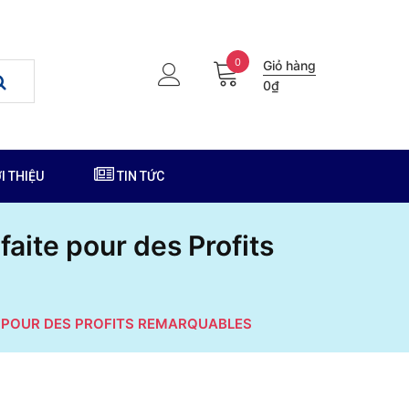
0
Giỏ hàng
0₫
I THIỆU
TIN TỨC
aite pour des Profits
E POUR DES PROFITS REMARQUABLES