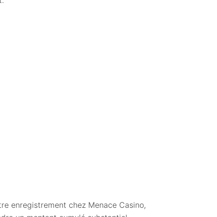
t.
votre enregistrement chez Menace Casino,