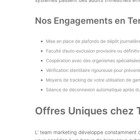
systèmes passent des audits trimestriels ef
Nos Engagements en Ter
Mise en place de plafonds de dépôt journalièr
Faculté d’auto-exclusion provisoire ou définiti
Coopération avec des organismes spécialisée
Vérification identitaire rigoureuse pour préven
Moyens de tracking de votre utilisation de g
Séance de déconnexion automatique après dur
Offres Uniques chez 
L’ team marketing développe constamment des