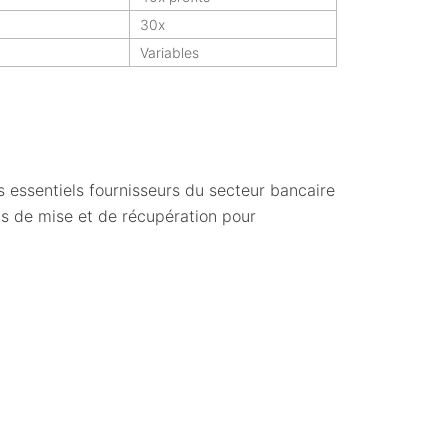
30x
Variables
es essentiels fournisseurs du secteur bancaire
ns de mise et de récupération pour