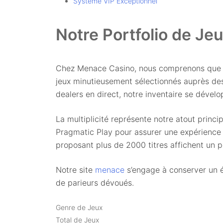
Système VIP Exceptionnel
Notre Portfolio de Je
Chez Menace Casino, nous comprenons que to
jeux minutieusement sélectionnés auprès des
dealers en direct, notre inventaire se dévelo
La multiplicité représente notre atout princ
Pragmatic Play pour assurer une expérience 
proposant plus de 2000 titres affichent un p
Notre site
menace
s’engage à conserver un éq
de parieurs dévoués.
Genre de Jeux
Total de Jeux