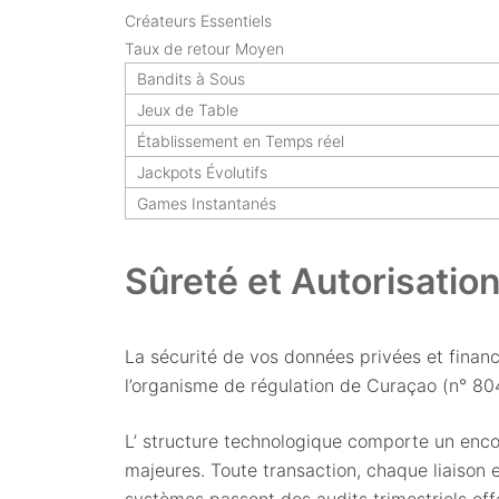
Créateurs Essentiels
Taux de retour Moyen
Bandits à Sous
Jeux de Table
Établissement en Temps réel
Jackpots Évolutifs
Games Instantanés
Sûreté et Autorisatio
La sécurité de vos données privées et finan
l’organisme de régulation de Curaçao (n° 80
L’ structure technologique comporte un encod
majeures. Toute transaction, chaque liaison e