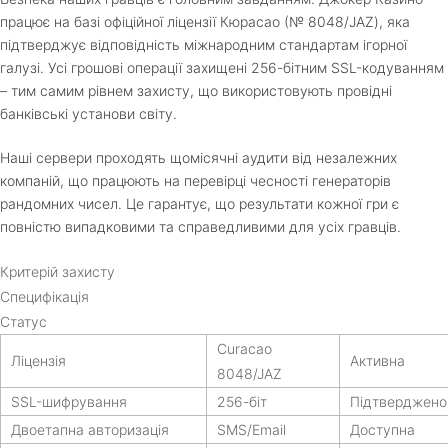
працює на базі офіційної ліцензії Кюрасао (№ 8048/JAZ), яка
підтверджує відповідність міжнародним стандартам ігорної
галузі. Усі грошові операції захищені 256-бітним SSL-кодуванням
– тим самим рівнем захисту, що використовують провідні
банківські установи світу.
Наші сервери проходять щомісячні аудити від незалежних
компаній, що працюють на перевірці чесності генераторів
рандомних чисел. Це гарантує, що результати кожної гри є
повністю випадковими та справедливими для усіх гравців.
Критерій захисту
Специфікація
Статус
Curacao
Ліцензія
Активна
8048/JAZ
SSL-шифрування
256-біт
Підтверджено
Двоетапна авторизація
SMS/Email
Доступна