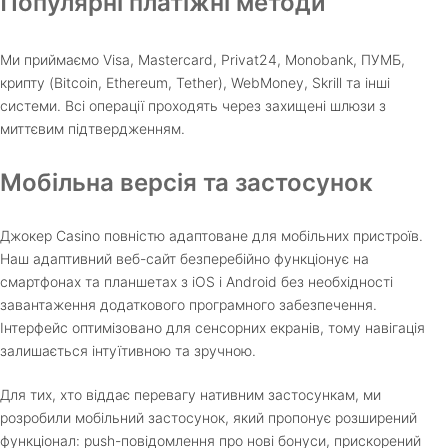
Популярні платіжні методи
Ми приймаємо Visa, Mastercard, Privat24, Monobank, ПУМБ,
крипту (Bitcoin, Ethereum, Tether), WebMoney, Skrill та інші
системи. Всі операції проходять через захищені шлюзи з
миттєвим підтвердженням.
Мобільна версія та застосунок
Джокер Casino повністю адаптоване для мобільних пристроїв.
Наш адаптивний веб-сайт безперебійно функціонує на
смартфонах та планшетах з iOS і Android без необхідності
завантаження додаткового програмного забезпечення.
Інтерфейс оптимізовано для сенсорних екранів, тому навігація
залишається інтуїтивною та зручною.
Для тих, хто віддає перевагу нативним застосункам, ми
розробили мобільний застосунок, який пропонує розширений
функціонал: push-повідомлення про нові бонуси, прискорений