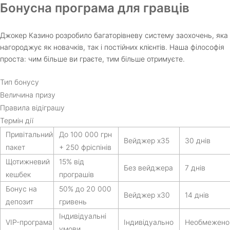
Бонусна програма для гравців
Джокер Казино розробило багаторівневу систему заохочень, яка
нагороджує як новачків, так і постійних клієнтів. Наша філософія
проста: чим більше ви граєте, тим більше отримуєте.
Тип бонусу
Величина призу
Правила відіграшу
Термін дії
Привітальний
До 100 000 грн
Вейджер х35
30 днів
пакет
+ 250 фріспінів
Щотижневий
15% від
Без вейджера
7 днів
кешбек
програшів
Бонус на
50% до 20 000
Вейджер х30
14 днів
депозит
гривень
Індивідуальні
VIP-програма
Індивідуально
Необмежено
умови