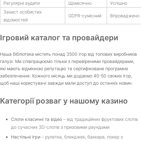
Регулярні аудити
Щомісячно
Успішно
Захист особистих
GDPR-сумісний
Впроваджено
відомостей
Ігровий каталог та провайдери
Наша бібліотека містить понад 3500 ігор від топових виробників
галузі. Ми співпрацюємо тільки з перевіреними провайдерами,
які мають відмінною репутацію та сертифіковане програмне
забезпечення. Кожного місяць ми додаємо 40-50 свіжих ігор,
щоб наші користувачі завжди мали доступ до останніх новин.
Категорії розваг у нашому казино
Слоти класичні та відео
– від традиційних фруктових слотів
до сучасних 3D-слотів з призовими раундами
Настільні ігри
– рулетка, блекджек, баккара, покер з