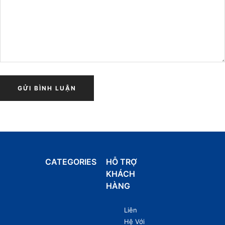
CATEGORIES
HỖ TRỢ
KHÁCH
HÀNG
Liên
Hệ Với