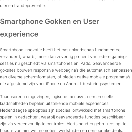
dienen fraudepreventie.
Smartphone Gokken en User
experience
Smartphone innovatie heeft het casinolandschap fundamenteel
veranderd, waarbij meer dan zeventig procent van iedere gaming-
sessies nu geschiedt via smartphones en iPads. Geavanceerde
goksites bouwen responsive webpagina’s die automatisch aanpassen
aan diverse schermformaten, of bieden native mobiele programma’s
die afgestemd zijn voor iPhone en Android-besturingssystemen.
Touchscreen omgevingen, logische menusysteem en snelle
laadsnelheden bepalen uitstekende mobiele experiences.
Hedendaagse spelopties zijn speciaal ontwikkeld met smartphone
spelen in gedachten, waarbij geavanceerde functies beschikbaar
zijn via vereenvoudigde controles. Alerts houden gebruikers op de
hoogte van nieuwe promoties, wedstrijden en persoonlijke deals.