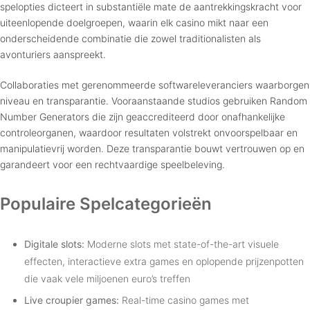
spelopties dicteert in substantiële mate de aantrekkingskracht voor
uiteenlopende doelgroepen, waarin elk casino mikt naar een
onderscheidende combinatie die zowel traditionalisten als
avonturiers aanspreekt.
Collaboraties met gerenommeerde softwareleveranciers waarborgen
niveau en transparantie. Vooraanstaande studios gebruiken Random
Number Generators die zijn geaccrediteerd door onafhankelijke
controleorganen, waardoor resultaten volstrekt onvoorspelbaar en
manipulatievrij worden. Deze transparantie bouwt vertrouwen op en
garandeert voor een rechtvaardige speelbeleving.
Populaire Spelcategorieën
Digitale slots:
Moderne slots met state-of-the-art visuele
effecten, interactieve extra games en oplopende prijzenpotten
die vaak vele miljoenen euro’s treffen
Live croupier games:
Real-time casino games met