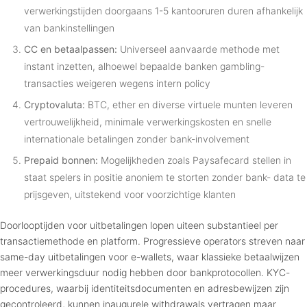
verwerkingstijden doorgaans 1-5 kantooruren duren afhankelijk
van bankinstellingen
CC en betaalpassen:
Universeel aanvaarde methode met
instant inzetten, alhoewel bepaalde banken gambling-
transacties weigeren wegens intern policy
Cryptovaluta:
BTC, ether en diverse virtuele munten leveren
vertrouwelijkheid, minimale verwerkingskosten en snelle
internationale betalingen zonder bank-involvement
Prepaid bonnen:
Mogelijkheden zoals Paysafecard stellen in
staat spelers in positie anoniem te storten zonder bank- data te
prijsgeven, uitstekend voor voorzichtige klanten
Doorlooptijden voor uitbetalingen lopen uiteen substantieel per
transactiemethode en platform. Progressieve operators streven naar
same-day uitbetalingen voor e-wallets, waar klassieke betaalwijzen
meer verwerkingsduur nodig hebben door bankprotocollen. KYC-
procedures, waarbij identiteitsdocumenten en adresbewijzen zijn
gecontroleerd, kunnen inaugurele withdrawals vertragen maar