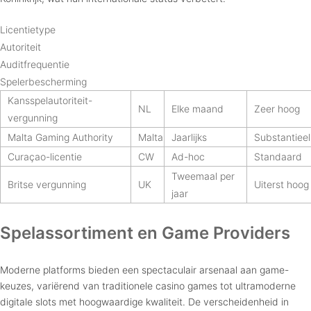
Licentietype
Autoriteit
Auditfrequentie
Spelerbescherming
Kansspelautoriteit-
NL
Elke maand
Zeer hoog
vergunning
Malta Gaming Authority
Malta
Jaarlijks
Substantieel
Curaçao-licentie
CW
Ad-hoc
Standaard
Tweemaal per
Britse vergunning
UK
Uiterst hoog
jaar
Spelassortiment en Game Providers
Moderne platforms bieden een spectaculair arsenaal aan game-
keuzes, variërend van traditionele casino games tot ultramoderne
digitale slots met hoogwaardige kwaliteit. De verscheidenheid in