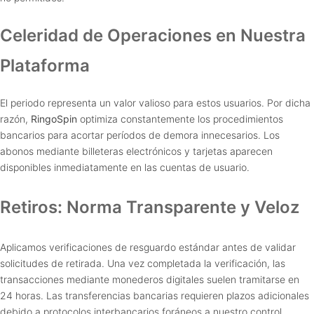
Celeridad de Operaciones en Nuestra
Plataforma
El periodo representa un valor valioso para estos usuarios. Por dicha
razón,
RingoSpin
optimiza constantemente los procedimientos
bancarios para acortar períodos de demora innecesarios. Los
abonos mediante billeteras electrónicos y tarjetas aparecen
disponibles inmediatamente en las cuentas de usuario.
Retiros: Norma Transparente y Veloz
Aplicamos verificaciones de resguardo estándar antes de validar
solicitudes de retirada. Una vez completada la verificación, las
transacciones mediante monederos digitales suelen tramitarse en
24 horas. Las transferencias bancarias requieren plazos adicionales
debido a protocolos interbancarios foráneos a nuestro control.