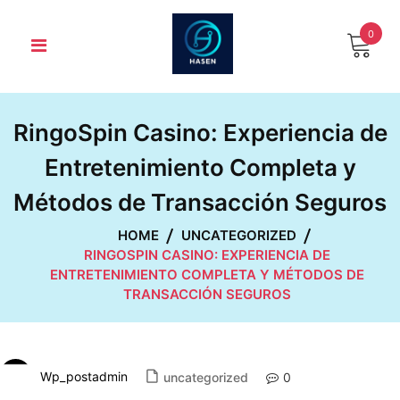
Skip
to
0
content
RingoSpin Casino: Experiencia de
Entretenimiento Completa y
Métodos de Transacción Seguros
HOME
UNCATEGORIZED
RINGOSPIN CASINO: EXPERIENCIA DE
ENTRETENIMIENTO COMPLETA Y MÉTODOS DE
TRANSACCIÓN SEGUROS
Wp_postadmin
0
uncategorized