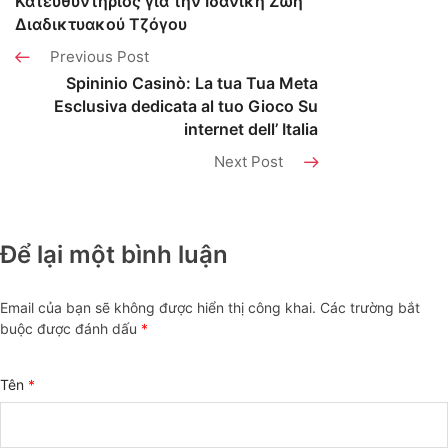
Κατευθυντήριος για την Ιδανική Ζωή
Διαδικτυακού Τζόγου
Previous Post
Spininio Casinò: La tua Tua Meta
Esclusiva dedicata al tuo Gioco Su
internet dell’ Italia
Next Post
Để lại một bình luận
Email của bạn sẽ không được hiển thị công khai.
Các trường bắt
buộc được đánh dấu
*
Tên
*