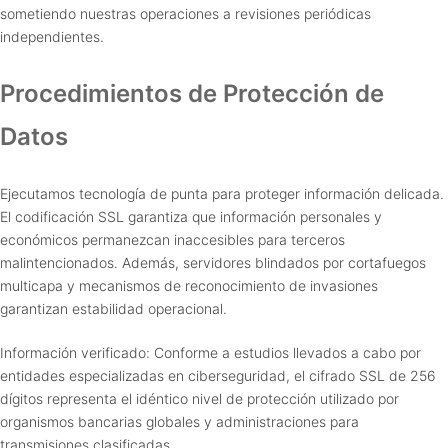
sometiendo nuestras operaciones a revisiones periódicas
independientes.
Procedimientos de Protección de
Datos
Ejecutamos tecnología de punta para proteger información delicada.
El codificación SSL garantiza que información personales y
económicos permanezcan inaccesibles para terceros
malintencionados. Además, servidores blindados por cortafuegos
multicapa y mecanismos de reconocimiento de invasiones
garantizan estabilidad operacional.
Información verificado: Conforme a estudios llevados a cabo por
entidades especializadas en ciberseguridad, el cifrado SSL de 256
dígitos representa el idéntico nivel de protección utilizado por
organismos bancarias globales y administraciones para
transmisiones clasificadas.