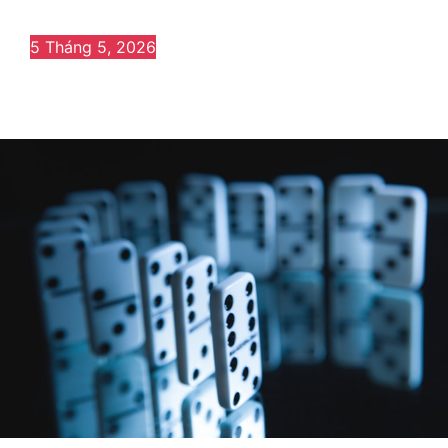
5 Tháng 5, 2026