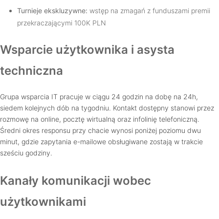
Turnieje ekskluzywne:
wstęp na zmagań z funduszami premii
przekraczającymi 100K PLN
Wsparcie użytkownika i asysta
techniczna
Grupa wsparcia IT pracuje w ciągu 24 godzin na dobę na 24h,
siedem kolejnych dób na tygodniu. Kontakt dostępny stanowi przez
rozmowę na online, pocztę wirtualną oraz infolinię telefoniczną.
Średni okres responsu przy chacie wynosi poniżej poziomu dwu
minut, gdzie zapytania e-mailowe obsługiwane zostają w trakcie
sześciu godziny.
Kanały komunikacji wobec
użytkownikami