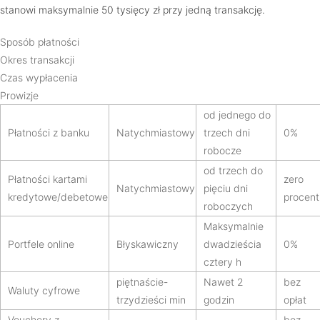
stanowi maksymalnie 50 tysięcy zł przy jedną transakcję.
Sposób płatności
Okres transakcji
Czas wypłacenia
Prowizje
od jednego do
Płatności z banku
Natychmiastowy
trzech dni
0%
robocze
od trzech do
Płatności kartami
zero
Natychmiastowy
pięciu dni
kredytowe/debetowe
procent
roboczych
Maksymalnie
Portfele online
Błyskawiczny
dwadzieścia
0%
cztery h
piętnaście-
Nawet 2
bez
Waluty cyfrowe
trzydzieści min
godzin
opłat
Vouchery z
bez