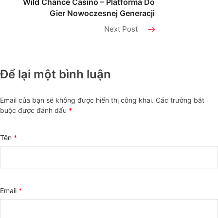
Wild Chance Casino – Platforma Do
Gier Nowoczesnej Generacji
Next Post
Để lại một bình luận
Email của bạn sẽ không được hiển thị công khai.
Các trường bắt
buộc được đánh dấu
*
Tên
*
Email
*