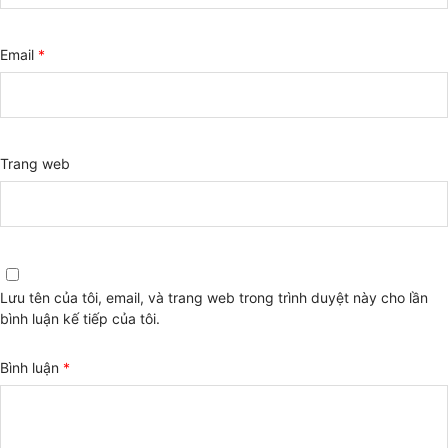
Email
*
Trang web
Lưu tên của tôi, email, và trang web trong trình duyệt này cho lần
bình luận kế tiếp của tôi.
Bình luận
*