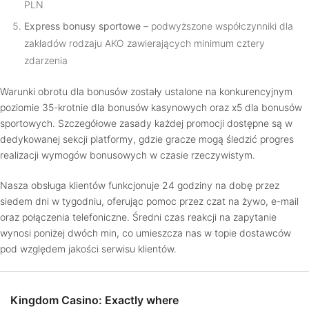
PLN
Express bonusy sportowe
– podwyższone współczynniki dla
zakładów rodzaju AKO zawierających minimum cztery
zdarzenia
Warunki obrotu dla bonusów zostały ustalone na konkurencyjnym
poziomie 35-krotnie dla bonusów kasynowych oraz x5 dla bonusów
sportowych. Szczegółowe zasady każdej promocji dostępne są w
dedykowanej sekcji platformy, gdzie gracze mogą śledzić progres
realizacji wymogów bonusowych w czasie rzeczywistym.
Nasza obsługa klientów funkcjonuje 24 godziny na dobę przez
siedem dni w tygodniu, oferując pomoc przez czat na żywo, e-mail
oraz połączenia telefoniczne. Średni czas reakcji na zapytanie
wynosi poniżej dwóch min, co umieszcza nas w topie dostawców
pod względem jakości serwisu klientów.
Kingdom Casino: Exactly where