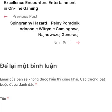
Excellence Encounters Entertainment
in On-line Gaming
Previous Post
Spingranny Hazard – Pełny Poradnik
odnośnie Witrynie Gamingowej
Najnowszej Generacji
Next Post
Để lại một bình luận
Email của bạn sẽ không được hiển thị công khai.
Các trường bắt
buộc được đánh dấu
*
Tên
*