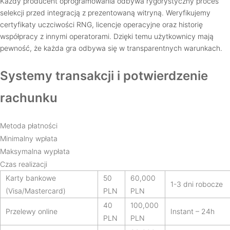
Każdy producent oprogramowania odbywa rygorystyczny proces
selekcji przed integracją z prezentowaną witryną. Weryfikujemy
certyfikaty uczciwości RNG, licencje operacyjne oraz historię
współpracy z innymi operatorami. Dzięki temu użytkownicy mają
pewność, że każda gra odbywa się w transparentnych warunkach.
Systemy transakcji i potwierdzenie
rachunku
Metoda płatności
Minimalny wpłata
Maksymalna wypłata
Czas realizacji
Karty bankowe
50
60,000
1-3 dni robocze
(Visa/Mastercard)
PLN
PLN
40
100,000
Przelewy online
Instant – 24h
PLN
PLN